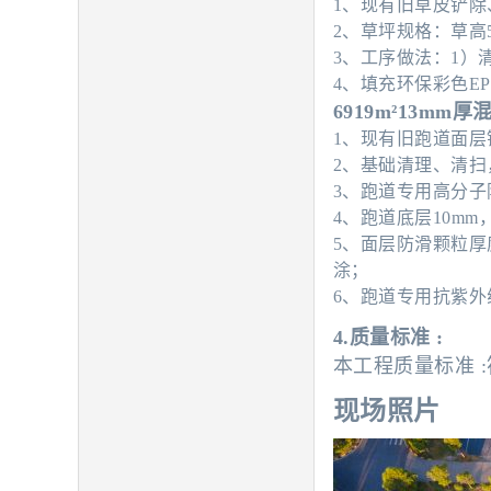
1
、现有旧草皮铲除
2、草坪规格：草高5
3、工序做法：1）
4、填充环保彩色EP
6919m²13mm
1、现有旧跑道面
2、基础清理、清
3、跑道专用高分子
4、跑道底层10mm
5、面层防滑颗粒厚
涂；
6、跑道专用抗紫
4.质量标准 :
本工程质量标准 :
现场照片