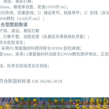
、清运、基层打磨
。
0mm、橄榄单丝筋、密度10500针/m2；
清扫场地、测量放线；2）铺设草坪，粘接草坪；3）划线（含足球场
DM颗粒（4-6公斤/m2）；
厚混合型塑胶跑道
层铲除、清运、基层打磨
扫，打磨平整、加固处理（含基层沥青裂缝处修复）；
防水底胶滚涂；
，采用PU聚氨酯材料搅拌原生EPDM 胶粒摊铺；
度3mm，采用1:2聚氨脂材料加原生EPDM颗粒搅拌喷涂，正
外线、抗老化划线漆定点划线；
符合新国标标准 GB 36246-2018