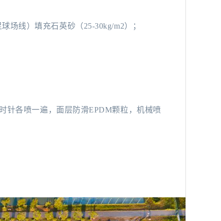
线）填充石英砂（25-30kg/m2）；
逆时针各喷一遍，面层防滑EPDM颗粒，机械喷